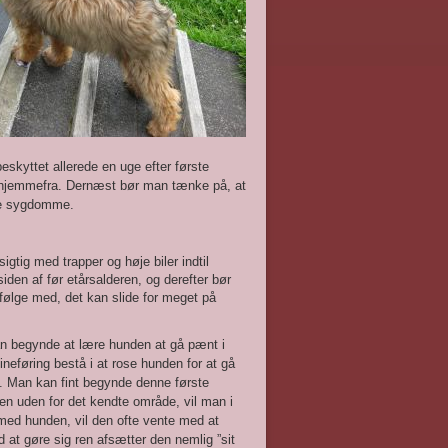
kyttet allerede en uge efter første
r hjemmefra. Dernæst bør man tænke på, at
rse sygdomme.
tig med trapper og høje biler indtil
den af før etårsalderen, og derefter bør
 følge med, det kan slide for meget på
an begynde at lære hunden at gå pænt i
lineføring bestå i at rose hunden for at gå
s. Man kan fint begynde denne første
n uden for det kendte område, vil man i
 med hunden, vil den ofte vente med at
 at gøre sig ren afsætter den nemlig ”sit