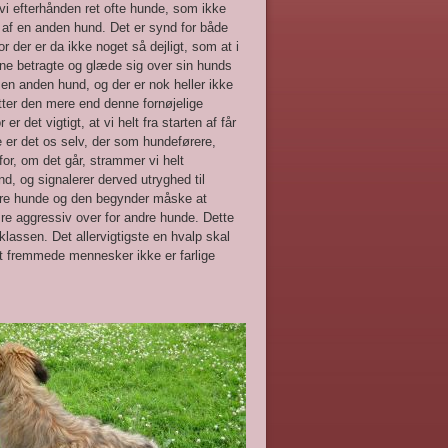
i efterhånden ret ofte hunde, som ikke
 af en anden hund. Det er synd for både
or der er da ikke noget så dejligt, som at i
ne betragte og glæde sig over sin hunds
en anden hund, og der er nok heller ikke
tter den mere end denne fornøjelige
r er det vigtigt, at vi helt fra starten af får
te er det os selv, der som hundeførere,
for, om det går, strammer vi helt
nd, og signalerer derved utryghed til
ndre hunde og den begynder måske at
være aggressiv over for andre hunde. Dette
klassen. Det allervigtigste en hvalp skal
at fremmede mennesker ikke er farlige