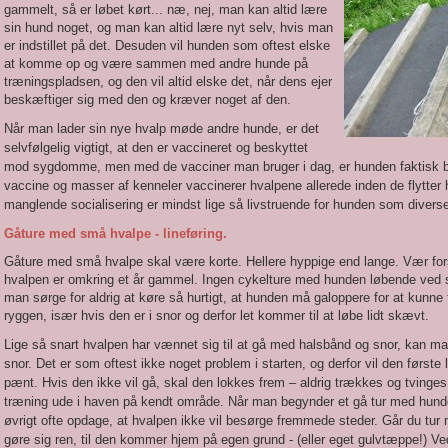
gammelt, så er løbet kørt... næ, nej, man kan altid lære
sin hund noget, og man kan altid lære nyt selv, hvis man
er indstillet på det. Desuden vil hunden som oftest elske
at komme op og være sammen med andre hunde på
træningspladsen, og den vil altid elske det, når dens ejer
beskæftiger sig med den og kræver noget af den.
Når man lader sin nye hvalp møde andre hunde, er det
selvfølgelig vigtigt, at den er vaccineret og beskyttet
mod sygdomme, men med de vacciner man bruger i dag, er hunden faktisk bes
vaccine og masser af kenneler vaccinerer hvalpene allerede inden de flytte
manglende socialisering er mindst lige så livstruende for hunden som dive
Gåture med små hvalpe - lineføring.
Gåture med små hvalpe skal være korte. Hellere hyppige end lange. Vær forsig
hvalpen er omkring et år gammel. Ingen cykelture med hunden løbende ved si
man sørge for aldrig at køre så hurtigt, at hunden må galoppere for at kunne
ryggen, især hvis den er i snor og derfor let kommer til at løbe lidt skævt.
Lige så snart hvalpen har vænnet sig til at gå med halsbånd og snor, kan m
snor. Det er som oftest ikke noget problem i starten, og derfor vil den første 
pænt. Hvis den ikke vil gå, skal den lokkes frem – aldrig trækkes og tvinge
træning ude i haven på kendt område. Når man begynder et gå tur med hunde
øvrigt ofte opdage, at hvalpen ikke vil besørge fremmede steder. Går du tur
gøre sig ren, til den kommer hjem på egen grund - (eller eget gulvtæppe!) Ved