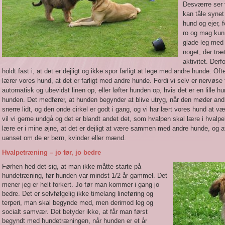
Desværre ser v
kan tåle synet
hund og ejer, f
ro og mag kun
glade leg med 
noget, der træ
aktivitet. Derfo
holdt fast i, at det er dejligt og ikke spor farligt at lege med andre hunde. Of
lærer vores hund, at det er farligt med andre hunde. Fordi vi selv er nervøse 
automatisk og ubevidst linen op, eller løfter hunden op, hvis det er en lille hu
hunden. Det medfører, at hunden begynder at blive utryg, når den møder a
snerre lidt, og den onde cirkel er godt i gang, og vi har lært vores hund at 
vil vi gerne undgå og det er blandt andet det, som hvalpen skal lære i hvalpe
lære er i mine øjne, at det er dejligt at være sammen med andre hunde, og 
uanset om de er børn, kvinder eller mænd.
Hvalpetræning – jo før, jo bedre
Førhen hed det sig, at man ikke måtte starte på
hundetræning, før hunden var mindst 1/2 år gammel. Det
mener jeg er helt forkert. Jo før man kommer i gang jo
bedre. Det er selvfølgelig ikke timelang lineføring og
terperi, man skal begynde med, men derimod leg og
socialt samvær. Det betyder ikke, at får man først
begyndt med hundetræningen, når hunden er et år