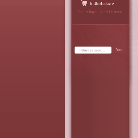
Indkøbskurv
Der er ingen varer i kurven
Søg