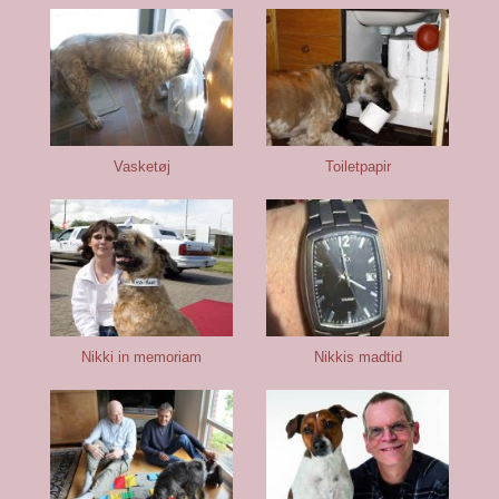
Vasketøj
Toiletpapir
Nikki in memoriam
Nikkis madtid