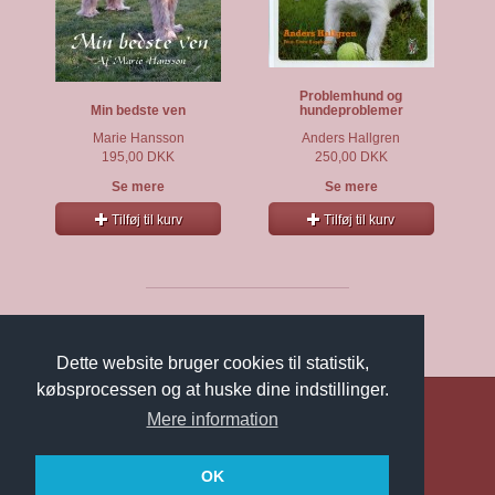
Problemhund og
Min bedste ven
hundeproblemer
Marie Hansson
Anders Hallgren
195,00 DKK
250,00 DKK
Se mere
Se mere
Tilføj til kurv
Tilføj til kurv
Dette website bruger cookies til statistik,
købsprocessen og at huske dine indstillinger.
Mere information
Vi tager imod Dankort, VISA, Mastercard, JCB og Maestro.
Forlaget Tro-fast ApS
· Bellisvej 8 · 9970 Strandby
Tlf: 61 79 25 06 · CVR 64839713
OK
info@tro-fast.dk
·
Privatlivspolitik