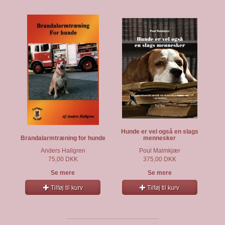
Hunde er vel også en slags
Brandalarmtræning for hunde
mennesker
Anders Hallgren
Poul Malmkjær
75,00 DKK
375,00 DKK
Se mere
Se mere
Tilføj til kurv
Tilføj til kurv