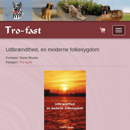
Toggle
naviga
Udbrændthed, en moderne folkesygdom
Forfatter: Dorte Bhutho
Kategori:
Tro og liv