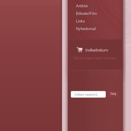
Artikler
Billeder/Film
Links
Nyhedsmail
Indkøbskurv
Der er ingen varer i kurven
Søg