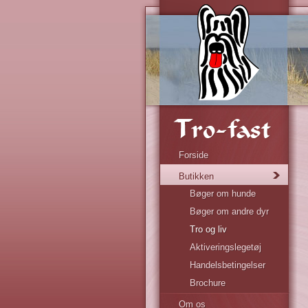
Forside
Butikken
Bøger om hunde
Bøger om andre dyr
Tro og liv
Aktiveringslegetøj
Handelsbetingelser
Brochure
Om os