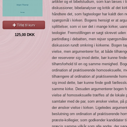
artikler og et bibelstudium, som kan læses i 
diskussioner, bibelanalyser og kritik af det kir
håndtere det, som fagteologer har kaldt den 
spørgsmål i kirken. Bogens hensigt er at arg
Tilføj til kurv
splittelser, som vi ser det i mange kirker, uan
teologier. Fremstillingen er søgt skrevet uden
125,00 DKK
partindlæg i debatten, men rejser spørgsmålene
diskussion rundt omkring i kirkerne. Bogen tag
vielse, men argumenterer for, at både tilhæn
der reserverer sig imod dette, bør kunne find
tilhørsforhold til en og samme menighed. Bogen 
ordination af praktiserende homoseksuelle, m
tilhængere af ordination af praktiserende hom
sig imod dette, bør kunne finde godt fællesska
samme kirke. Desuden argumenterer bogen for
vielse af homoseksuelle træffes af de lokale
samtaler med de par, som ønsker vielse, på 
der ønsker vielse i kirken. Ligeledes argument
beslutning om ordination af praktiserende ho
præste-kollegier, som godkender kandidater ti
præcis samme vilkår som alle andre, der søge