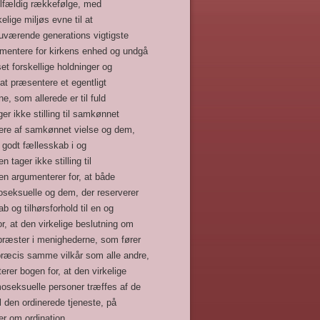
tilfældig rækkefølge, med
kelige miljøs evne til at
nuværende generations vigtigste
umentere for kirkens enhed og undgå
set forskellige holdninger og
 at præsentere et egentligt
, som allerede er til fuld
er ikke stilling til samkønnet
gere af samkønnet vielse og dem,
e godt fællesskab i og
tager ikke stilling til
en argumenterer for, at både
oseksuelle og dem, der reserverer
b og tilhørsforhold til en og
, at den virkelige beslutning om
 præster i menighederne, som fører
præcis samme vilkår som alle andre,
erer bogen for, at den virkelige
moseksuelle personer træffes af de
l den ordinerede tjeneste, på
r om ordination.